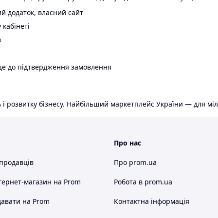
й додаток, власний сайт
 кабінеті
в
ще до підтвердження замовлення
 і розвитку бізнесу. Найбільший маркетплейс України — для міл
Про нас
 продавців
Про prom.ua
тернет-магазин
на Prom
Робота в prom.ua
авати на Prom
Контактна інформація