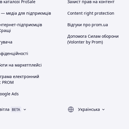
 каталозі ProSale
Захист прав на контент
 — медіа для підприємців
Content right protection
інтернет-підприємців
Відгуки про prom.ua
Кращі
Допомога Силам оборони
тувача
(Volonter by Prom)
нфіденційності
оти на маркетплейсі
ограма електронний
с PROM
oogle Ads
вітла
Українська
BETA