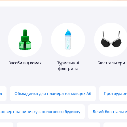
Засоби від комах
Туристичні
Бюстгальтери
фільтри та
пігулки для
питної води
в
Обкладинка для планера на кільцях А6
Протиударн
нверт на виписку з пологового будинку
Білий бюстгальт