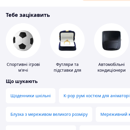
Матеріали для ремонту
Тебе зацікавить
Спорт і відпочинок
Спортивні ігрові
Футляри та
Автомобільні
м'ячі
підставки для
кондиціонери
коштовностей
Що шукають
Щоденники шкільні
K-pop румі костюм для аніматорі
Блузка з мереживом великого розміру
Мереживний ко