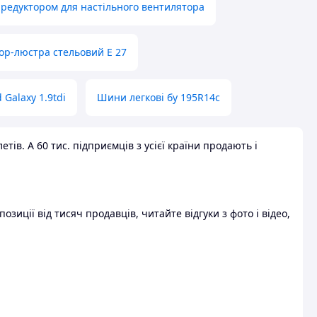
 редуктором для настільного вентилятора
ор-люстра стельовий E 27
 Galaxy 1.9tdi
Шини легкові бу 195R14c
ів. А 60 тис. підприємців з усієї країни продають і
зиції від тисяч продавців, читайте відгуки з фото і відео,