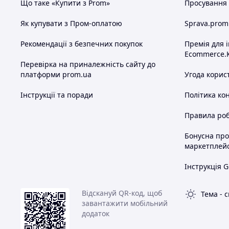
Що таке «Купити з Prom»
Просування в
Як купувати з Пром-оплатою
Sprava.prom
Рекомендації з безпечних покупок
Премія для 
Ecommerce.
Перевірка на приналежність сайту до
платформи prom.ua
Угода корис
Інструкції та поради
Політика ко
Правила роб
Бонусна пр
маркетплей
Інструкція G
Відскануй QR-код, щоб
Тема
-
с
завантажити мобільний
додаток