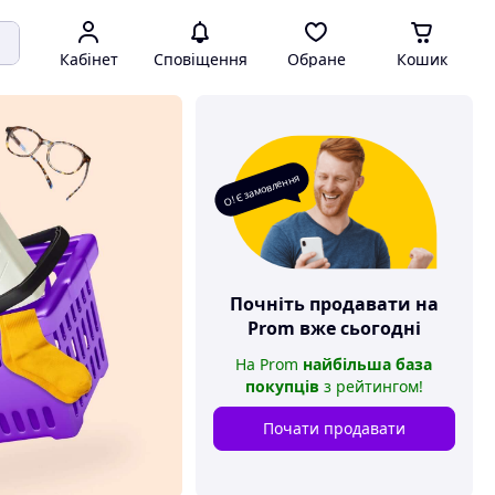
Кабінет
Сповіщення
Обране
Кошик
О! Є замовлення
Почніть продавати на
Prom
вже сьогодні
На
Prom
найбільша база
покупців
з рейтингом
!
Почати продавати