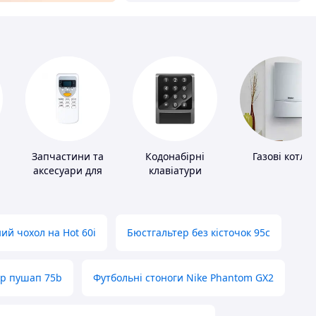
Запчастини та
Кодонабірні
Газові котли
аксесуари для
клавіатури
побутових
кондиціонерів
ий чохол на Hot 60i
Бюстгальтер без кісточок 95с
ер пушап 75b
Футбольні стоноги Nike Phantom GX2