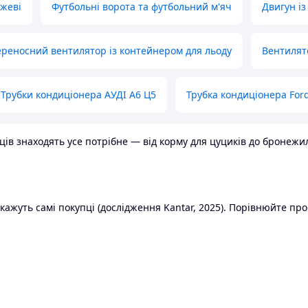
ожеві
Футбольні ворота та футбольний м'яч
Двигун із
реносний вентилятор із контейнером для льоду
Вентилят
Трубки кондиціонера АУДІ А6 Ц5
Трубка кондиціонера Ford
в знаходять усе потрібне — від корму для цуциків до бронежилет
ажуть самі покупці (дослідження Kantar, 2025). Порівнюйте пропо