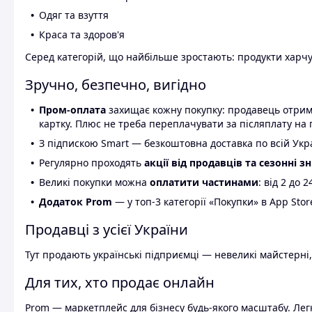
Одяг та взуття
Краса та здоров'я
Серед категорій, що найбільше зростають: продукти харчув
Зручно, безпечно, вигідно
Пром-оплата
захищає кожну покупку: продавець отриму
картку. Плюс не треба переплачувати за післяплату на 
З підпискою Smart — безкоштовна доставка по всій Украї
Регулярно проходять
акції від продавців та сезонні з
Великі покупки можна
оплатити частинами
: від 2 до 
Додаток Prom
— у топ-3 категорії «Покупки» в App Stor
Продавці з усієї України
Тут продають українські підприємці — невеликі майстерні,
Для тих, хто продає онлайн
Prom — маркетплейс для бізнесу будь-якого масштабу. Легк