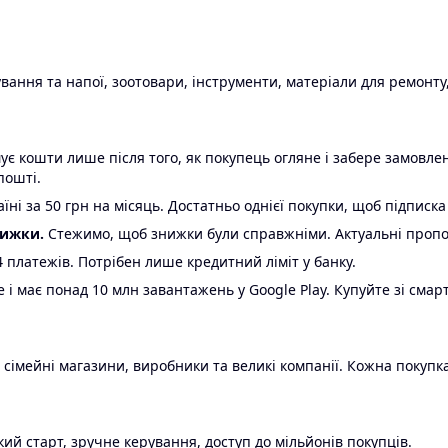
ання та напої, зоотовари, інструменти, матеріали для ремонту,
є кошти лише після того, як покупець огляне і забере замовл
пошті.
ні за 50 грн на місяць. Достатньо однієї покупки, щоб підписка
нижки.
Стежимо, щоб знижки були справжніми. Актуальні пропози
24 платежів. Потрібен лише кредитний ліміт у банку.
e і має понад 10 млн завантажень у Google Play. Купуйте зі смар
 сімейні магазини, виробники та великі компанії. Кожна покупка
ий старт, зручне керування, доступ до мільйонів покупців.