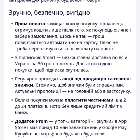
Зручно, безпечно, вигідно
Пром-оплата
захищає кожну покупку: продавець
отримує кошти лише після того, як покупець огляне і
забере замовлення. Щось не так — гроші
повертаються автоматично на картку. Плюс не
треба переплачувати за післяплату на пошті.
З підпискою Smart — безкоштовна доставка по всій
Україні за 50 грн на місяць. Достатньо однієї
покупки, щоб підписка окупилась.
Регулярно проходять
акції від продавців та сезонні
знижки.
Стежимо, щоб знижки були справжніми.
Актуальні пропозиції — на головній або в застосунку.
Великі покупки можна
оплатити частинами
: від 2
до 24 платежів. Потрібен лише кредитний ліміт у
банку.
Додаток Prom
— у топ-3 категорії «Покупки» в App
Store і має понад 10 млн завантажень у Google Play.
Купуйте зі смартфона будь-де і будь-коли.