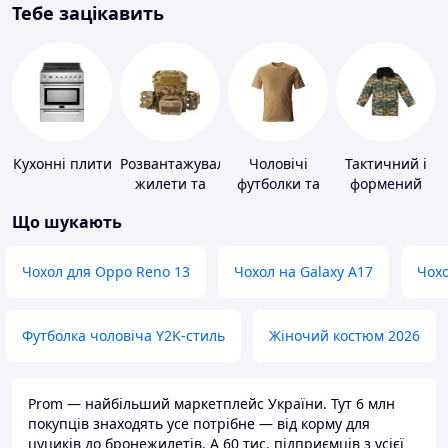
Тебе зацікавить
Кухонні плити
Розвантажувальні
Чоловічі
Тактичний і
жилети та
футболки та
формений
плитоноски
майки
одяг
Що шукають
без плит
Чохол для Oppo Reno 13
Чохол на Galaxy A17
Чохо
Футболка чоловіча Y2K-стиль
Жіночий костюм 2026
Prom — найбільший маркетплейс України. Тут 6 млн
покупців знаходять усе потрібне — від корму для
цуциків до бронежилетів. А 60 тис. підприємців з усієї