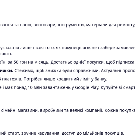
ання та напої, зоотовари, інструменти, матеріали для ремонту,
є кошти лише після того, як покупець огляне і забере замовл
пошті.
ні за 50 грн на місяць. Достатньо однієї покупки, щоб підписка
нижки.
Стежимо, щоб знижки були справжніми. Актуальні пропози
24 платежів. Потрібен лише кредитний ліміт у банку.
e і має понад 10 млн завантажень у Google Play. Купуйте зі смар
 сімейні магазини, виробники та великі компанії. Кожна покупка
ий старт, зручне керування, доступ до мільйонів покупців.