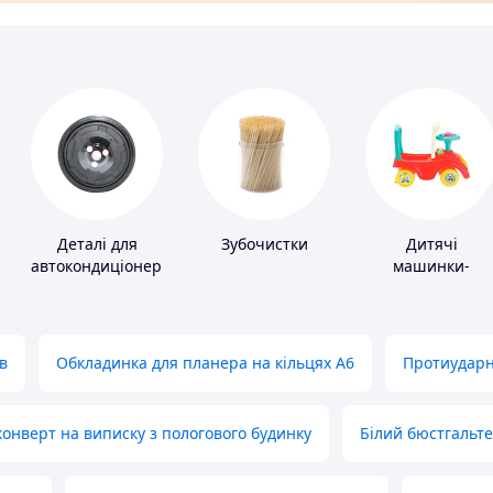
Деталі для
Зубочистки
Дитячі
автокондиціонерів
машинки-
каталки
в
Обкладинка для планера на кільцях А6
Протиударн
нверт на виписку з пологового будинку
Білий бюстгальт