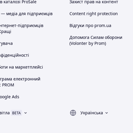
 каталозі ProSale
Захист прав на контент
 — медіа для підприємців
Content right protection
інтернет-підприємців
Відгуки про prom.ua
Кращі
Допомога Силам оборони
тувача
(Volonter by Prom)
нфіденційності
оти на маркетплейсі
ограма електронний
с PROM
oogle Ads
вітла
Українська
BETA