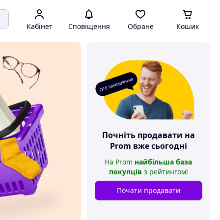
Кабінет
Сповіщення
Обране
Кошик
О! Є замовлення
Почніть продавати на
Prom
вже сьогодні
На
Prom
найбільша база
покупців
з рейтингом
!
Почати продавати