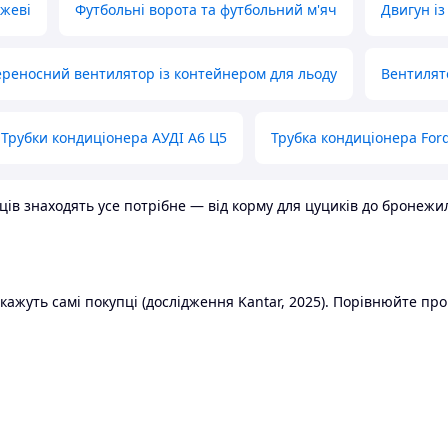
ожеві
Футбольні ворота та футбольний м'яч
Двигун із
реносний вентилятор із контейнером для льоду
Вентилят
Трубки кондиціонера АУДІ А6 Ц5
Трубка кондиціонера Ford
в знаходять усе потрібне — від корму для цуциків до бронежилет
ажуть самі покупці (дослідження Kantar, 2025). Порівнюйте пропо