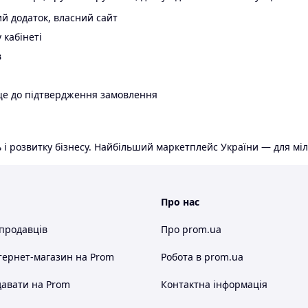
й додаток, власний сайт
 кабінеті
в
ще до підтвердження замовлення
 і розвитку бізнесу. Найбільший маркетплейс України — для міл
Про нас
 продавців
Про prom.ua
тернет-магазин
на Prom
Робота в prom.ua
авати на Prom
Контактна інформація