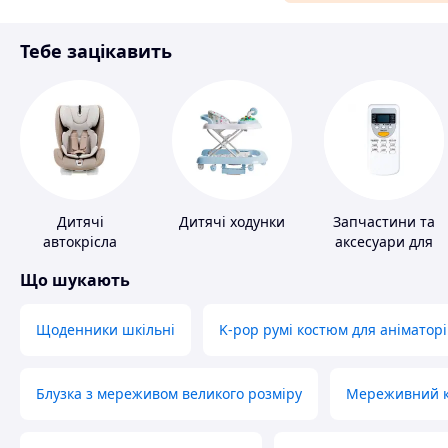
Аксесуари та прикраси
Тебе зацікавить
Матеріали для ремонту
Спорт і відпочинок
Дитячі
Дитячі ходунки
Запчастини та
автокрісла
аксесуари для
побутових
Що шукають
кондиціонерів
Щоденники шкільні
K-pop румі костюм для аніматорі
Блузка з мереживом великого розміру
Мереживний ко