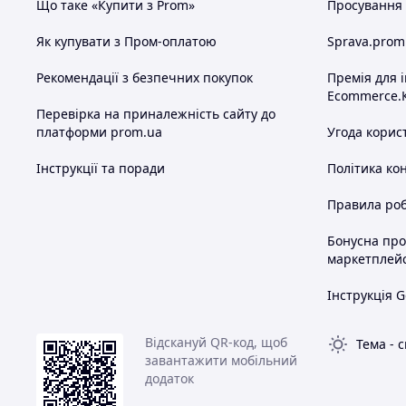
Що таке «Купити з Prom»
Просування в
Як купувати з Пром-оплатою
Sprava.prom
Рекомендації з безпечних покупок
Премія для 
Ecommerce.
Перевірка на приналежність сайту до
платформи prom.ua
Угода корис
Інструкції та поради
Політика ко
Правила роб
Бонусна пр
маркетплей
Інструкція G
Відскануй QR-код, щоб
Тема
-
с
завантажити мобільний
додаток