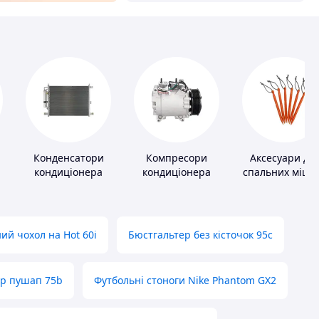
Конденсатори
Компресори
Аксесуари дл
кондиціонера
кондиціонера
спальних мішкі
карематів та
наметів
ий чохол на Hot 60i
Бюстгальтер без кісточок 95с
ер пушап 75b
Футбольні стоноги Nike Phantom GX2