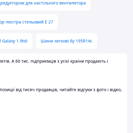
 редуктором для настільного вентилятора
ор-люстра стельовий E 27
 Galaxy 1.9tdi
Шини легкові бу 195R14c
ів. А 60 тис. підприємців з усієї країни продають і
зиції від тисяч продавців, читайте відгуки з фото і відео,