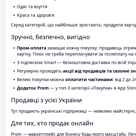
Одяг та взуття
Краса та здоров'я
Серед категорій, що найбільше зростають: продукти харчув
Зручно, безпечно, вигідно
Пром-оплата
захищає кожну покупку: продавець отриму
картку. Плюс не треба переплачувати за післяплату на 
З підпискою Smart — безкоштовна доставка по всій Украї
Регулярно проходять
акції від продавців та сезонні з
Великі покупки можна
оплатити частинами
: від 2 до 
Додаток Prom
— у топ-3 категорії «Покупки» в App Stor
Продавці з усієї України
Тут продають українські підприємці — невеликі майстерні,
Для тих, хто продає онлайн
Prom — маркетплейс для бізнесу будь-якого масштабу. Легк