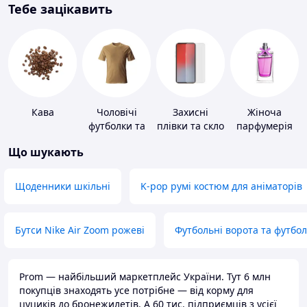
Тебе зацікавить
Кава
Чоловічі
Захисні
Жіноча
футболки та
плівки та скло
парфумерія
майки
для
Що шукають
портативних
пристроїв
Щоденники шкільні
K-pop румі костюм для аніматорів
Бутси Nike Air Zoom рожеві
Футбольні ворота та футбо
Prom — найбільший маркетплейс України. Тут 6 млн
покупців знаходять усе потрібне — від корму для
цуциків до бронежилетів. А 60 тис. підприємців з усієї