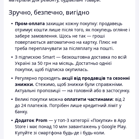
Зручно, безпечно, вигідно
Пром-оплата
захищає кожну покупку: продавець
отримує кошти лише після того, як покупець огляне і
забере замовлення. Щось не так — гроші
повертаються автоматично на картку. Плюс не
треба переплачувати за післяплату на пошті.
З підпискою Smart — безкоштовна доставка по всій
Україні за 50 грн на місяць. Достатньо однієї
покупки, щоб підписка окупилась.
Регулярно проходять
акції від продавців та сезонні
знижки.
Стежимо, щоб знижки були справжніми.
Актуальні пропозиції — на головній або в застосунку.
Великі покупки можна
оплатити частинами
: від 2
до 24 платежів. Потрібен лише кредитний ліміт у
банку.
Додаток Prom
— у топ-3 категорії «Покупки» в App
Store і має понад 10 млн завантажень у Google Play.
Купуйте зі смартфона будь-де і будь-коли.