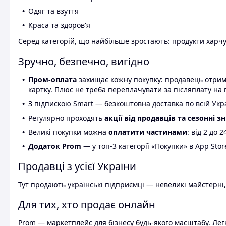
Одяг та взуття
Краса та здоров'я
Серед категорій, що найбільше зростають: продукти харчув
Зручно, безпечно, вигідно
Пром-оплата
захищає кожну покупку: продавець отриму
картку. Плюс не треба переплачувати за післяплату на 
З підпискою Smart — безкоштовна доставка по всій Украї
Регулярно проходять
акції від продавців та сезонні з
Великі покупки можна
оплатити частинами
: від 2 до 
Додаток Prom
— у топ-3 категорії «Покупки» в App Stor
Продавці з усієї України
Тут продають українські підприємці — невеликі майстерні,
Для тих, хто продає онлайн
Prom — маркетплейс для бізнесу будь-якого масштабу. Легк