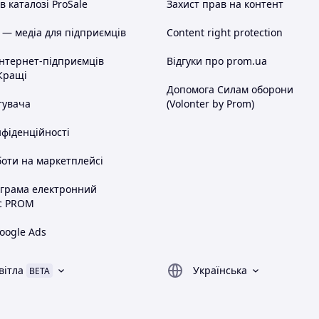
 каталозі ProSale
Захист прав на контент
 — медіа для підприємців
Content right protection
інтернет-підприємців
Відгуки про prom.ua
Кращі
Допомога Силам оборони
тувача
(Volonter by Prom)
нфіденційності
оти на маркетплейсі
ограма електронний
с PROM
oogle Ads
вітла
Українська
BETA