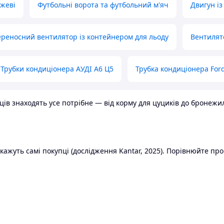
ожеві
Футбольні ворота та футбольний м'яч
Двигун із
реносний вентилятор із контейнером для льоду
Вентилят
Трубки кондиціонера АУДІ А6 Ц5
Трубка кондиціонера Ford
в знаходять усе потрібне — від корму для цуциків до бронежилет
ажуть самі покупці (дослідження Kantar, 2025). Порівнюйте пропо