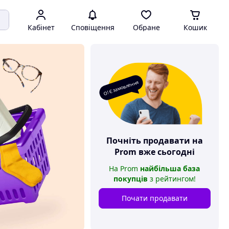
Кабінет
Сповіщення
Обране
Кошик
О! Є замовлення
Почніть продавати на
Prom
вже сьогодні
На
Prom
найбільша база
покупців
з рейтингом
!
Почати продавати