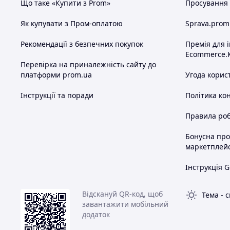
Що таке «Купити з Prom»
Просування в
Як купувати з Пром-оплатою
Sprava.prom
Рекомендації з безпечних покупок
Премія для 
Ecommerce.
Перевірка на приналежність сайту до
платформи prom.ua
Угода корис
Інструкції та поради
Політика ко
Правила роб
Бонусна пр
маркетплей
Інструкція G
Відскануй QR-код, щоб
Тема
-
с
завантажити мобільний
додаток