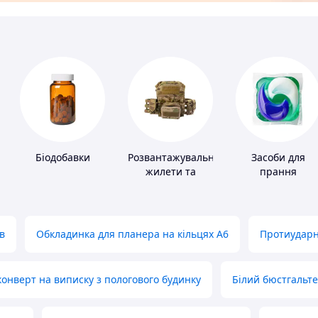
Біодобавки
Розвантажувальні
Засоби для
жилети та
прання
плитоноски без
плит
в
Обкладинка для планера на кільцях А6
Протиударн
нверт на виписку з пологового будинку
Білий бюстгальт