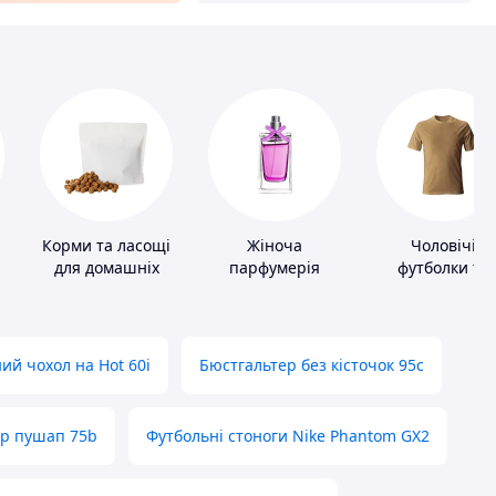
Корми та ласощі
Жіноча
Чоловічі
для домашніх
парфумерія
футболки та
тварин і птахів
майки
ий чохол на Hot 60i
Бюстгальтер без кісточок 95с
ер пушап 75b
Футбольні стоноги Nike Phantom GX2