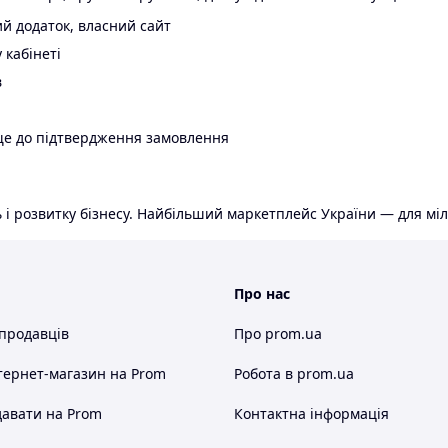
й додаток, власний сайт
 кабінеті
в
ще до підтвердження замовлення
 і розвитку бізнесу. Найбільший маркетплейс України — для міл
Про нас
 продавців
Про prom.ua
тернет-магазин
на Prom
Робота в prom.ua
авати на Prom
Контактна інформація