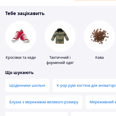
Матеріали для ремонту
Тебе зацікавить
Спорт і відпочинок
Кросівки та кеди
Тактичний і
Кава
формений одяг
Що шукають
Щоденники шкільні
K-pop румі костюм для аніматорі
Блузка з мереживом великого розміру
Мереживний ко