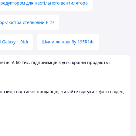
 редуктором для настільного вентилятора
ор-люстра стельовий E 27
 Galaxy 1.9tdi
Шини легкові бу 195R14c
ів. А 60 тис. підприємців з усієї країни продають і
зиції від тисяч продавців, читайте відгуки з фото і відео,