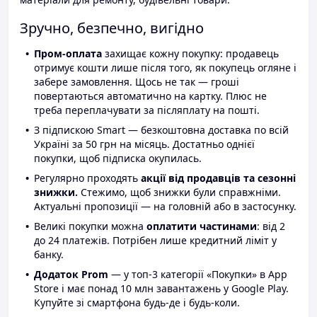
Зручно, безпечно, вигідно
Пром-оплата
захищає кожну покупку: продавець
отримує кошти лише після того, як покупець огляне і
забере замовлення. Щось не так — гроші
повертаються автоматично на картку. Плюс не
треба переплачувати за післяплату на пошті.
З підпискою Smart — безкоштовна доставка по всій
Україні за 50 грн на місяць. Достатньо однієї
покупки, щоб підписка окупилась.
Регулярно проходять
акції від продавців та сезонні
знижки.
Стежимо, щоб знижки були справжніми.
Актуальні пропозиції — на головній або в застосунку.
Великі покупки можна
оплатити частинами
: від 2
до 24 платежів. Потрібен лише кредитний ліміт у
банку.
Додаток Prom
— у топ-3 категорії «Покупки» в App
Store і має понад 10 млн завантажень у Google Play.
Купуйте зі смартфона будь-де і будь-коли.