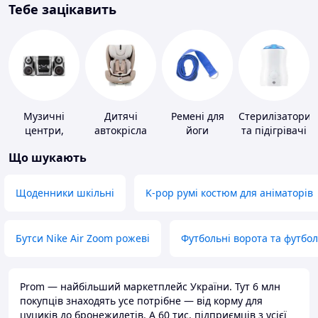
Тебе зацікавить
Музичні
Дитячі
Ремені для
Стерилізатори
центри,
автокрісла
йоги
та підігрівачі
магнітоли
для дитячого
Що шукають
харчування
Щоденники шкільні
K-pop румі костюм для аніматорів
Бутси Nike Air Zoom рожеві
Футбольні ворота та футбо
Prom — найбільший маркетплейс України. Тут 6 млн
покупців знаходять усе потрібне — від корму для
цуциків до бронежилетів. А 60 тис. підприємців з усієї