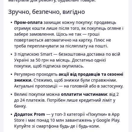
Зручно, безпечно, вигідно
Пром-оплата
захищає кожну покупку: продавець
отримує кошти лише після того, як покупець огляне і
забере замовлення. Щось не так — гроші
повертаються автоматично на картку. Плюс не
треба переплачувати за післяплату на пошті.
З підпискою Smart — безкоштовна доставка по всій
Україні за 50 грн на місяць. Достатньо однієї
покупки, щоб підписка окупилась.
Регулярно проходять
акції від продавців та сезонні
знижки.
Стежимо, щоб знижки були справжніми.
Актуальні пропозиції — на головній або в застосунку.
Великі покупки можна
оплатити частинами
: від 2
до 24 платежів. Потрібен лише кредитний ліміт у
банку.
Додаток Prom
— у топ-3 категорії «Покупки» в App
Store і має понад 10 млн завантажень у Google Play.
Купуйте зі смартфона будь-де і будь-коли.