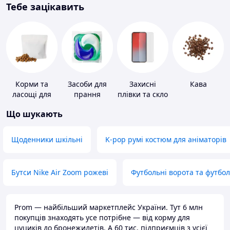
Тебе зацікавить
Корми та
Засоби для
Захисні
Кава
ласощі для
прання
плівки та скло
домашніх
для
Що шукають
тварин і
портативних
птахів
пристроїв
Щоденники шкільні
K-pop румі костюм для аніматорів
Бутси Nike Air Zoom рожеві
Футбольні ворота та футбо
Prom — найбільший маркетплейс України. Тут 6 млн
покупців знаходять усе потрібне — від корму для
цуциків до бронежилетів. А 60 тис. підприємців з усієї