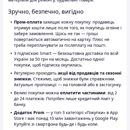
Зручно, безпечно, вигідно
Пром-оплата
захищає кожну покупку: продавець
отримує кошти лише після того, як покупець огляне і
забере замовлення. Щось не так — гроші
повертаються автоматично на картку. Плюс не
треба переплачувати за післяплату на пошті.
З підпискою Smart — безкоштовна доставка по всій
Україні за 50 грн на місяць. Достатньо однієї
покупки, щоб підписка окупилась.
Регулярно проходять
акції від продавців та сезонні
знижки.
Стежимо, щоб знижки були справжніми.
Актуальні пропозиції — на головній або в застосунку.
Великі покупки можна
оплатити частинами
: від 2
до 24 платежів. Потрібен лише кредитний ліміт у
банку.
Додаток Prom
— у топ-3 категорії «Покупки» в App
Store і має понад 10 млн завантажень у Google Play.
Купуйте зі смартфона будь-де і будь-коли.