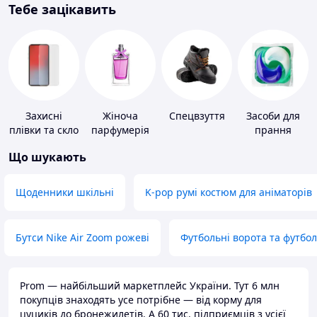
Тебе зацікавить
Захисні
Жіноча
Спецвзуття
Засоби для
плівки та скло
парфумерія
прання
для
Що шукають
портативних
пристроїв
Щоденники шкільні
K-pop румі костюм для аніматорів
Бутси Nike Air Zoom рожеві
Футбольні ворота та футбо
Prom — найбільший маркетплейс України. Тут 6 млн
покупців знаходять усе потрібне — від корму для
цуциків до бронежилетів. А 60 тис. підприємців з усієї