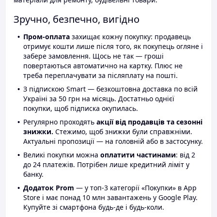
Зручно, безпечно, вигідно
Пром-оплата
захищає кожну покупку: продавець
отримує кошти лише після того, як покупець огляне і
забере замовлення. Щось не так — гроші
повертаються автоматично на картку. Плюс не
треба переплачувати за післяплату на пошті.
З підпискою Smart — безкоштовна доставка по всій
Україні за 50 грн на місяць. Достатньо однієї
покупки, щоб підписка окупилась.
Регулярно проходять
акції від продавців та сезонні
знижки.
Стежимо, щоб знижки були справжніми.
Актуальні пропозиції — на головній або в застосунку.
Великі покупки можна
оплатити частинами
: від 2
до 24 платежів. Потрібен лише кредитний ліміт у
банку.
Додаток Prom
— у топ-3 категорії «Покупки» в App
Store і має понад 10 млн завантажень у Google Play.
Купуйте зі смартфона будь-де і будь-коли.