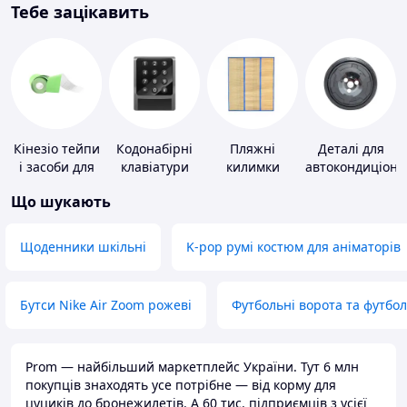
Тебе зацікавить
Кінезіо тейпи
Кодонабірні
Пляжні
Деталі для
і засоби для
клавіатури
килимки
автокондиціоне
тейпування
Що шукають
Щоденники шкільні
K-pop румі костюм для аніматорів
Бутси Nike Air Zoom рожеві
Футбольні ворота та футбо
Prom — найбільший маркетплейс України. Тут 6 млн
покупців знаходять усе потрібне — від корму для
цуциків до бронежилетів. А 60 тис. підприємців з усієї