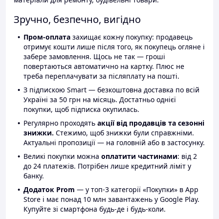
Зручно, безпечно, вигідно
Пром-оплата
захищає кожну покупку: продавець
отримує кошти лише після того, як покупець огляне і
забере замовлення. Щось не так — гроші
повертаються автоматично на картку. Плюс не
треба переплачувати за післяплату на пошті.
З підпискою Smart — безкоштовна доставка по всій
Україні за 50 грн на місяць. Достатньо однієї
покупки, щоб підписка окупилась.
Регулярно проходять
акції від продавців та сезонні
знижки.
Стежимо, щоб знижки були справжніми.
Актуальні пропозиції — на головній або в застосунку.
Великі покупки можна
оплатити частинами
: від 2
до 24 платежів. Потрібен лише кредитний ліміт у
банку.
Додаток Prom
— у топ-3 категорії «Покупки» в App
Store і має понад 10 млн завантажень у Google Play.
Купуйте зі смартфона будь-де і будь-коли.