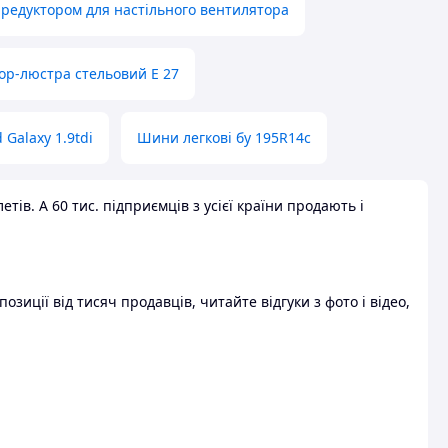
 редуктором для настільного вентилятора
ор-люстра стельовий E 27
 Galaxy 1.9tdi
Шини легкові бу 195R14c
ів. А 60 тис. підприємців з усієї країни продають і
зиції від тисяч продавців, читайте відгуки з фото і відео,