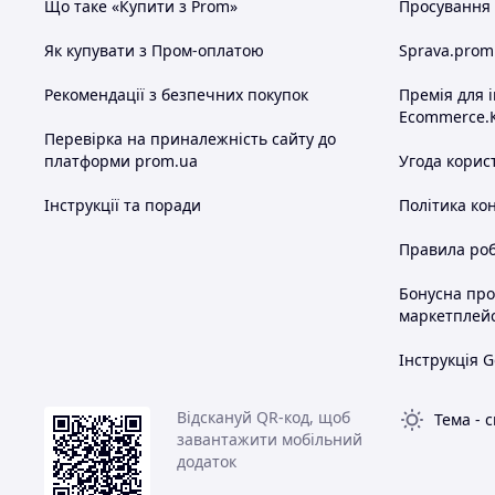
Що таке «Купити з Prom»
Просування в
Як купувати з Пром-оплатою
Sprava.prom
Рекомендації з безпечних покупок
Премія для 
Ecommerce.
Перевірка на приналежність сайту до
платформи prom.ua
Угода корис
Інструкції та поради
Політика ко
Правила роб
Бонусна пр
маркетплей
Інструкція G
Відскануй QR-код, щоб
Тема
-
с
завантажити мобільний
додаток