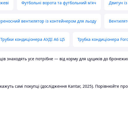
ожеві
Футбольні ворота та футбольний м'яч
Двигун із
реносний вентилятор із контейнером для льоду
Вентилят
Трубки кондиціонера АУДІ А6 Ц5
Трубка кондиціонера Ford
в знаходять усе потрібне — від корму для цуциків до бронежилет
ажуть самі покупці (дослідження Kantar, 2025). Порівнюйте пропо