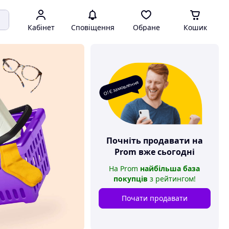
Кабінет
Сповіщення
Обране
Кошик
О! Є замовлення
Почніть продавати на
Prom
вже сьогодні
На
Prom
найбільша база
покупців
з рейтингом
!
Почати продавати