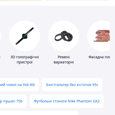
і
3D голографічні
Ремені
Фасадна плитк
пристрої
вариаторні
ий чохол на Hot 60i
Бюстгальтер без кісточок 95с
ер пушап 75b
Футбольні стоноги Nike Phantom GX2