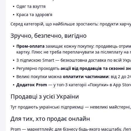
Одяг та взуття
Краса та здоров'я
Серед категорій, що найбільше зростають: продукти харчув
Зручно, безпечно, вигідно
Пром-оплата
захищає кожну покупку: продавець отриму
картку. Плюс не треба переплачувати за післяплату на 
З підпискою Smart — безкоштовна доставка по всій Украї
Регулярно проходять
акції від продавців та сезонні з
Великі покупки можна
оплатити частинами
: від 2 до 
Додаток Prom
— у топ-3 категорії «Покупки» в App Stor
Продавці з усієї України
Тут продають українські підприємці — невеликі майстерні,
Для тих, хто продає онлайн
Prom — маркетплейс для бізнесу будь-якого масштабу. Легк