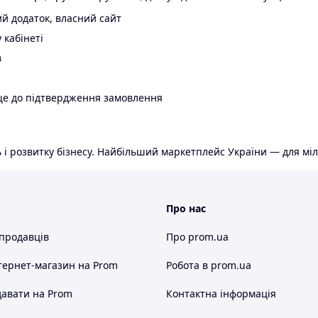
й додаток, власний сайт
 кабінеті
в
ще до підтвердження замовлення
 і розвитку бізнесу. Найбільший маркетплейс України — для міл
Про нас
 продавців
Про prom.ua
тернет-магазин
на Prom
Робота в prom.ua
авати на Prom
Контактна інформація