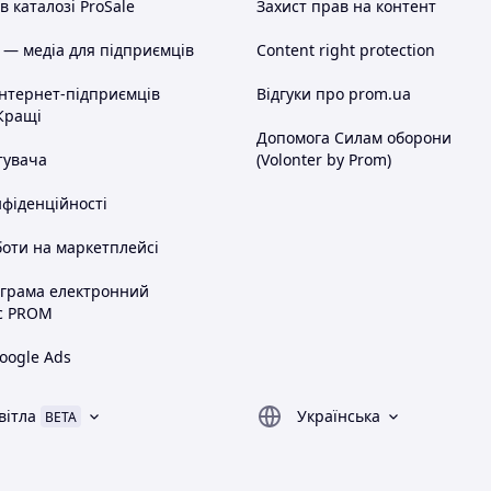
 каталозі ProSale
Захист прав на контент
 — медіа для підприємців
Content right protection
інтернет-підприємців
Відгуки про prom.ua
Кращі
Допомога Силам оборони
тувача
(Volonter by Prom)
нфіденційності
оти на маркетплейсі
ограма електронний
с PROM
oogle Ads
вітла
Українська
BETA