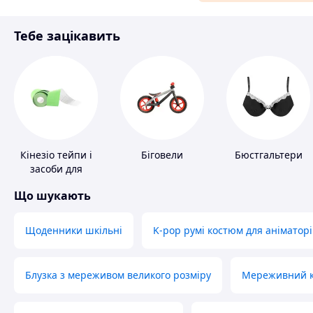
Матеріали для ремонту
Тебе зацікавить
Спорт і відпочинок
Кінезіо тейпи і
Біговели
Бюстгальтери
засоби для
тейпування
Що шукають
Щоденники шкільні
K-pop румі костюм для аніматорі
Блузка з мереживом великого розміру
Мереживний ко