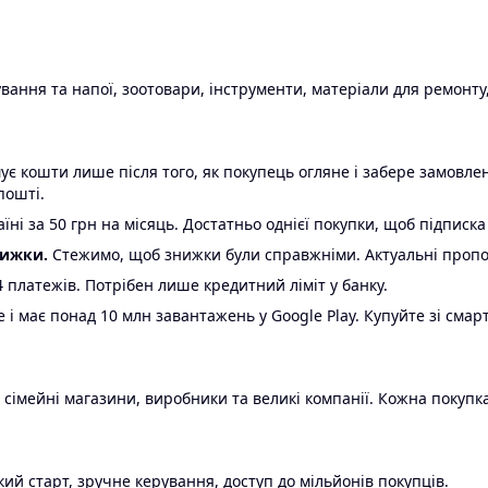
ання та напої, зоотовари, інструменти, матеріали для ремонту,
є кошти лише після того, як покупець огляне і забере замовл
пошті.
ні за 50 грн на місяць. Достатньо однієї покупки, щоб підписка
нижки.
Стежимо, щоб знижки були справжніми. Актуальні пропози
24 платежів. Потрібен лише кредитний ліміт у банку.
e і має понад 10 млн завантажень у Google Play. Купуйте зі смар
 сімейні магазини, виробники та великі компанії. Кожна покупка
ий старт, зручне керування, доступ до мільйонів покупців.