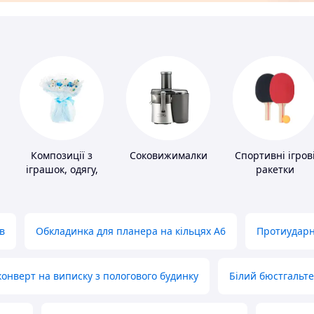
Композиції з
Соковижималки
Спортивні ігров
іграшок, одягу,
ракетки
підгузків
в
Обкладинка для планера на кільцях А6
Протиударн
нверт на виписку з пологового будинку
Білий бюстгальт