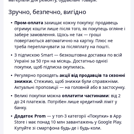
Зручно, безпечно, вигідно
Пром-оплата
захищає кожну покупку: продавець
отримує кошти лише після того, як покупець огляне і
забере замовлення. Щось не так — гроші
повертаються автоматично на картку. Плюс не
треба переплачувати за післяплату на пошті.
З підпискою Smart — безкоштовна доставка по всій
Україні за 50 грн на місяць. Достатньо однієї
покупки, щоб підписка окупилась.
Регулярно проходять
акції від продавців та сезонні
знижки.
Стежимо, щоб знижки були справжніми.
Актуальні пропозиції — на головній або в застосунку.
Великі покупки можна
оплатити частинами
: від 2
до 24 платежів. Потрібен лише кредитний ліміт у
банку.
Додаток Prom
— у топ-3 категорії «Покупки» в App
Store і має понад 10 млн завантажень у Google Play.
Купуйте зі смартфона будь-де і будь-коли.