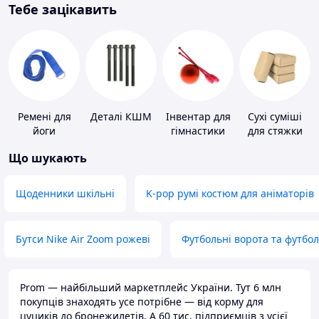
Тебе зацікавить
Ремені для
Деталі КШМ
Інвентар для
Сухі суміші
йоги
гімнастики
для стяжки
підлоги
Що шукають
Щоденники шкільні
K-pop румі костюм для аніматорів
Бутси Nike Air Zoom рожеві
Футбольні ворота та футбо
Prom — найбільший маркетплейс України. Тут 6 млн
покупців знаходять усе потрібне — від корму для
цуциків до бронежилетів. А 60 тис. підприємців з усієї