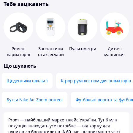
Тебе зацікавить
Ремені
Запчастини
Пульсометри
Дитячі
вариаторні
та аксесуари
машинки-
для побутових
каталки
Що шукають
кондиціонерів
Щоденники шкільні
K-pop румі костюм для аніматорів
Бутси Nike Air Zoom рожеві
Футбольні ворота та футбо
Prom — найбільший маркетплейс України. Тут 6 млн
покупців знаходять усе потрібне — від корму для
цуциків до бронежилетів. А 60 тис. підприємців з усієї