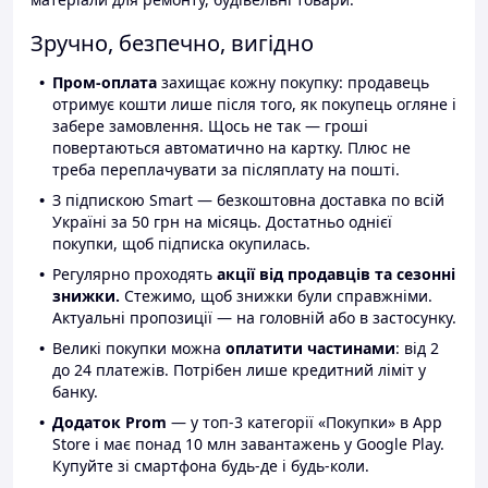
Зручно, безпечно, вигідно
Пром-оплата
захищає кожну покупку: продавець
отримує кошти лише після того, як покупець огляне і
забере замовлення. Щось не так — гроші
повертаються автоматично на картку. Плюс не
треба переплачувати за післяплату на пошті.
З підпискою Smart — безкоштовна доставка по всій
Україні за 50 грн на місяць. Достатньо однієї
покупки, щоб підписка окупилась.
Регулярно проходять
акції від продавців та сезонні
знижки.
Стежимо, щоб знижки були справжніми.
Актуальні пропозиції — на головній або в застосунку.
Великі покупки можна
оплатити частинами
: від 2
до 24 платежів. Потрібен лише кредитний ліміт у
банку.
Додаток Prom
— у топ-3 категорії «Покупки» в App
Store і має понад 10 млн завантажень у Google Play.
Купуйте зі смартфона будь-де і будь-коли.