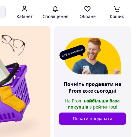
Кабінет
Сповіщення
Обране
Кошик
О! Є замовлення
Почніть продавати на
Prom
вже сьогодні
На
Prom
найбільша база
покупців
з рейтингом
!
Почати продавати