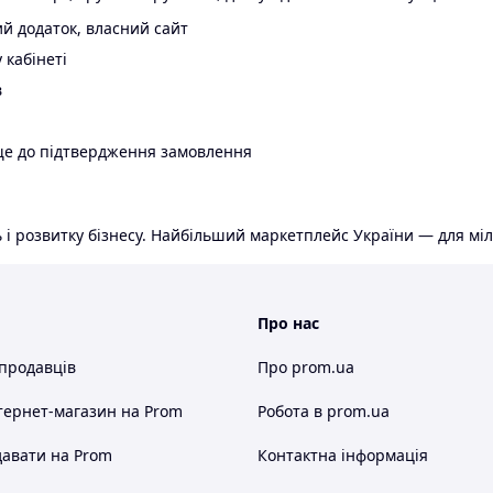
й додаток, власний сайт
 кабінеті
в
ще до підтвердження замовлення
 і розвитку бізнесу. Найбільший маркетплейс України — для міл
Про нас
 продавців
Про prom.ua
тернет-магазин
на Prom
Робота в prom.ua
авати на Prom
Контактна інформація