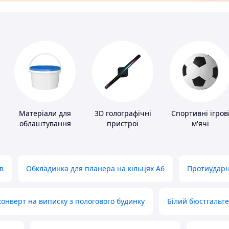
Матеріали для
3D голографічні
Спортивні ігров
облаштування
пристрої
м'ячі
промислових
підлог
в
Обкладинка для планера на кільцях А6
Протиударн
нверт на виписку з пологового будинку
Білий бюстгальт