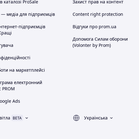
 каталозі ProSale
Захист прав на контент
 — медіа для підприємців
Content right protection
інтернет-підприємців
Відгуки про prom.ua
Кращі
Допомога Силам оборони
тувача
(Volonter by Prom)
нфіденційності
оти на маркетплейсі
ограма електронний
с PROM
oogle Ads
вітла
Українська
BETA