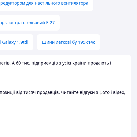
 редуктором для настільного вентилятора
ор-люстра стельовий E 27
 Galaxy 1.9tdi
Шини легкові бу 195R14c
ів. А 60 тис. підприємців з усієї країни продають і
зиції від тисяч продавців, читайте відгуки з фото і відео,