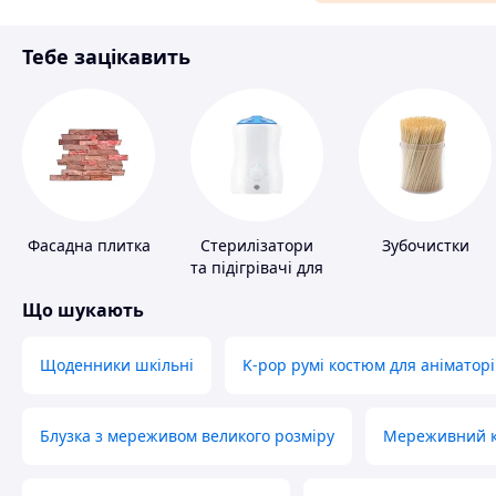
Матеріали для ремонту
Тебе зацікавить
Спорт і відпочинок
Фасадна плитка
Стерилізатори
Зубочистки
та підігрівачі для
дитячого
Що шукають
харчування
Щоденники шкільні
K-pop румі костюм для аніматорі
Блузка з мереживом великого розміру
Мереживний ко