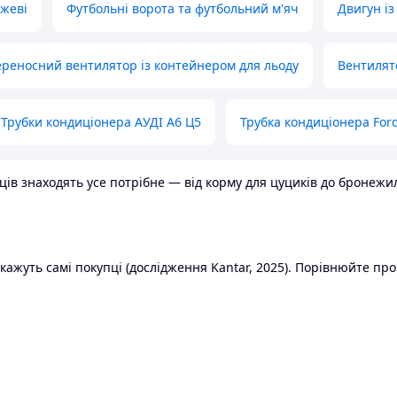
ожеві
Футбольні ворота та футбольний м'яч
Двигун із
реносний вентилятор із контейнером для льоду
Вентилят
Трубки кондиціонера АУДІ А6 Ц5
Трубка кондиціонера Ford
в знаходять усе потрібне — від корму для цуциків до бронежилет
ажуть самі покупці (дослідження Kantar, 2025). Порівнюйте пропо