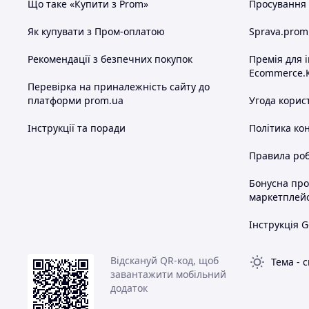
Що таке «Купити з Prom»
Просування в
Як купувати з Пром-оплатою
Sprava.prom
Рекомендації з безпечних покупок
Премія для 
Ecommerce.
Перевірка на приналежність сайту до
платформи prom.ua
Угода корис
Інструкції та поради
Політика ко
Правила роб
Бонусна пр
маркетплей
Інструкція G
Відскануй QR-код, щоб
Тема
-
с
завантажити мобільний
додаток