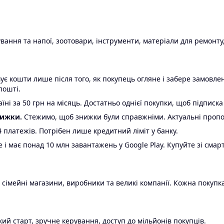
ання та напої, зоотовари, інструменти, матеріали для ремонту,
є кошти лише після того, як покупець огляне і забере замовл
пошті.
ні за 50 грн на місяць. Достатньо однієї покупки, щоб підписка
нижки.
Стежимо, щоб знижки були справжніми. Актуальні пропози
24 платежів. Потрібен лише кредитний ліміт у банку.
e і має понад 10 млн завантажень у Google Play. Купуйте зі смар
 сімейні магазини, виробники та великі компанії. Кожна покупка
ий старт, зручне керування, доступ до мільйонів покупців.