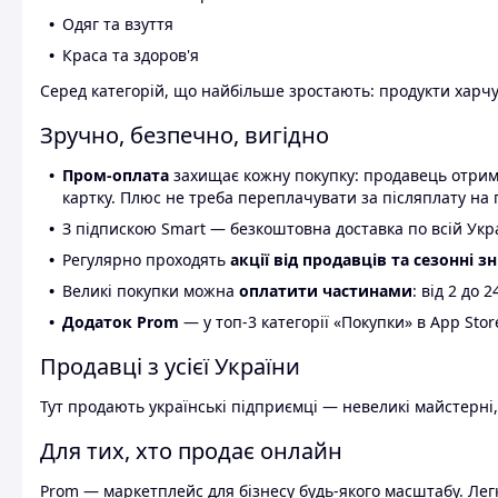
Одяг та взуття
Краса та здоров'я
Серед категорій, що найбільше зростають: продукти харчув
Зручно, безпечно, вигідно
Пром-оплата
захищає кожну покупку: продавець отриму
картку. Плюс не треба переплачувати за післяплату на 
З підпискою Smart — безкоштовна доставка по всій Украї
Регулярно проходять
акції від продавців та сезонні з
Великі покупки можна
оплатити частинами
: від 2 до 
Додаток Prom
— у топ-3 категорії «Покупки» в App Stor
Продавці з усієї України
Тут продають українські підприємці — невеликі майстерні,
Для тих, хто продає онлайн
Prom — маркетплейс для бізнесу будь-якого масштабу. Легк