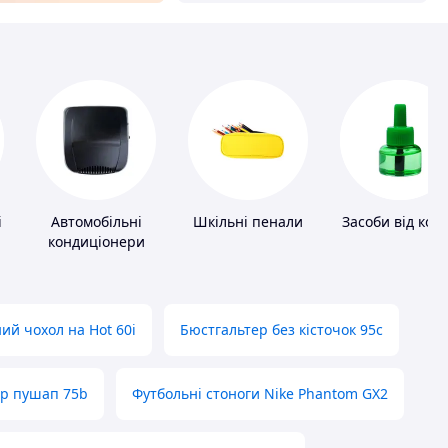
і
Автомобільні
Шкільні пенали
Засоби від ком
кондиціонери
ий чохол на Hot 60i
Бюстгальтер без кісточок 95с
ер пушап 75b
Футбольні стоноги Nike Phantom GX2