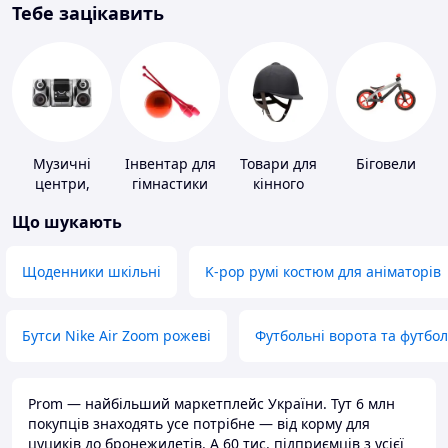
Тебе зацікавить
Музичні
Інвентар для
Товари для
Біговели
центри,
гімнастики
кінного
магнітоли
спорту
Що шукають
Щоденники шкільні
K-pop румі костюм для аніматорів
Бутси Nike Air Zoom рожеві
Футбольні ворота та футбо
Prom — найбільший маркетплейс України. Тут 6 млн
покупців знаходять усе потрібне — від корму для
цуциків до бронежилетів. А 60 тис. підприємців з усієї