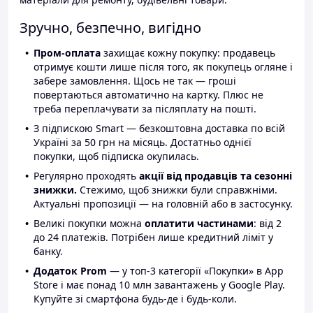
Зручно, безпечно, вигідно
Пром-оплата
захищає кожну покупку: продавець
отримує кошти лише після того, як покупець огляне і
забере замовлення. Щось не так — гроші
повертаються автоматично на картку. Плюс не
треба переплачувати за післяплату на пошті.
З підпискою Smart — безкоштовна доставка по всій
Україні за 50 грн на місяць. Достатньо однієї
покупки, щоб підписка окупилась.
Регулярно проходять
акції від продавців та сезонні
знижки.
Стежимо, щоб знижки були справжніми.
Актуальні пропозиції — на головній або в застосунку.
Великі покупки можна
оплатити частинами
: від 2
до 24 платежів. Потрібен лише кредитний ліміт у
банку.
Додаток Prom
— у топ-3 категорії «Покупки» в App
Store і має понад 10 млн завантажень у Google Play.
Купуйте зі смартфона будь-де і будь-коли.