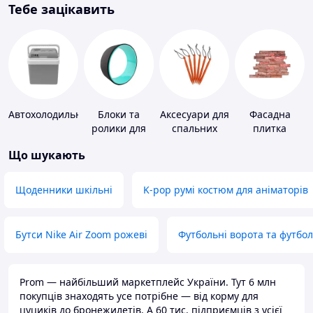
Тебе зацікавить
Автохолодильники
Блоки та
Аксесуари для
Фасадна
ролики для
спальних
плитка
йоги
мішків,
Що шукають
карематів та
наметів
Щоденники шкільні
K-pop румі костюм для аніматорів
Бутси Nike Air Zoom рожеві
Футбольні ворота та футбо
Prom — найбільший маркетплейс України. Тут 6 млн
покупців знаходять усе потрібне — від корму для
цуциків до бронежилетів. А 60 тис. підприємців з усієї