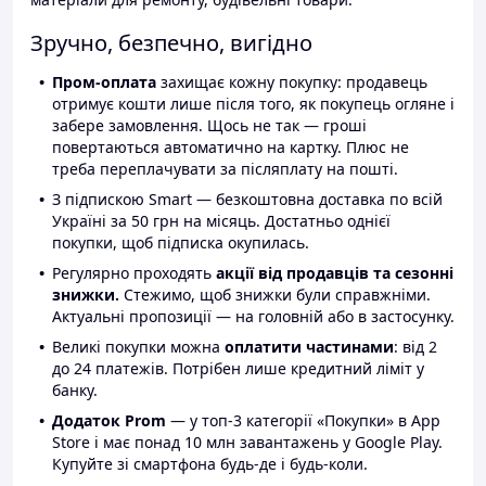
Зручно, безпечно, вигідно
Пром-оплата
захищає кожну покупку: продавець
отримує кошти лише після того, як покупець огляне і
забере замовлення. Щось не так — гроші
повертаються автоматично на картку. Плюс не
треба переплачувати за післяплату на пошті.
З підпискою Smart — безкоштовна доставка по всій
Україні за 50 грн на місяць. Достатньо однієї
покупки, щоб підписка окупилась.
Регулярно проходять
акції від продавців та сезонні
знижки.
Стежимо, щоб знижки були справжніми.
Актуальні пропозиції — на головній або в застосунку.
Великі покупки можна
оплатити частинами
: від 2
до 24 платежів. Потрібен лише кредитний ліміт у
банку.
Додаток Prom
— у топ-3 категорії «Покупки» в App
Store і має понад 10 млн завантажень у Google Play.
Купуйте зі смартфона будь-де і будь-коли.