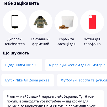
Тебе зацікавить
Дисплей,
Тактичний і
Корми та
Чохли для
touchscreen
формений
ласощі для
телефонів
для телефонів
одяг
домашніх
Що шукають
тварин і
птахів
Щоденники шкільні
K-pop румі костюм для аніматорів
Бутси Nike Air Zoom рожеві
Футбольні ворота та футбо
Prom — найбільший маркетплейс України. Тут 6 млн
покупців знаходять усе потрібне — від корму для
цуциків до бронежилетів. А 60 тис. підприємців з усієї