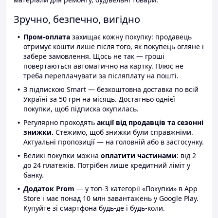
Зручно, безпечно, вигідно
Пром-оплата
захищає кожну покупку: продавець
отримує кошти лише після того, як покупець огляне і
забере замовлення. Щось не так — гроші
повертаються автоматично на картку. Плюс не
треба переплачувати за післяплату на пошті.
З підпискою Smart — безкоштовна доставка по всій
Україні за 50 грн на місяць. Достатньо однієї
покупки, щоб підписка окупилась.
Регулярно проходять
акції від продавців та сезонні
знижки.
Стежимо, щоб знижки були справжніми.
Актуальні пропозиції — на головній або в застосунку.
Великі покупки можна
оплатити частинами
: від 2
до 24 платежів. Потрібен лише кредитний ліміт у
банку.
Додаток Prom
— у топ-3 категорії «Покупки» в App
Store і має понад 10 млн завантажень у Google Play.
Купуйте зі смартфона будь-де і будь-коли.