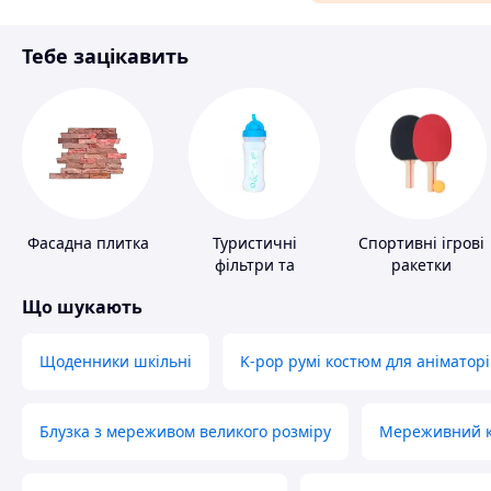
Матеріали для ремонту
Тебе зацікавить
Спорт і відпочинок
Фасадна плитка
Туристичні
Спортивні ігрові
фільтри та
ракетки
пігулки для
Що шукають
питної води
Щоденники шкільні
K-pop румі костюм для аніматорі
Блузка з мереживом великого розміру
Мереживний ко