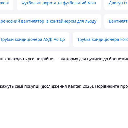
ожеві
Футбольні ворота та футбольний м'яч
Двигун із
реносний вентилятор із контейнером для льоду
Вентилят
Трубки кондиціонера АУДІ А6 Ц5
Трубка кондиціонера Ford
в знаходять усе потрібне — від корму для цуциків до бронежилет
ажуть самі покупці (дослідження Kantar, 2025). Порівнюйте пропо