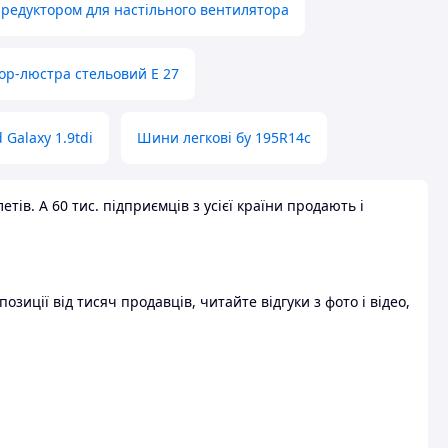
 редуктором для настільного вентилятора
ор-люстра стельовий E 27
 Galaxy 1.9tdi
Шини легкові бу 195R14c
ів. А 60 тис. підприємців з усієї країни продають і
зиції від тисяч продавців, читайте відгуки з фото і відео,