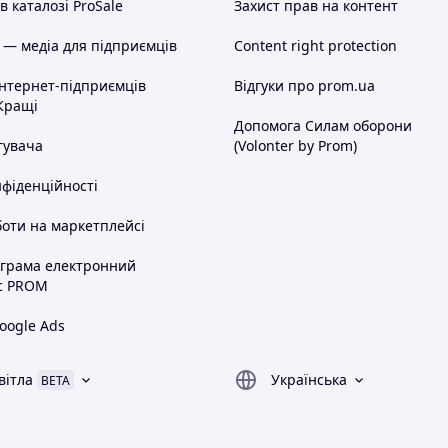
 каталозі ProSale
Захист прав на контент
 — медіа для підприємців
Content right protection
інтернет-підприємців
Відгуки про prom.ua
Кращі
Допомога Силам оборони
тувача
(Volonter by Prom)
нфіденційності
оти на маркетплейсі
ограма електронний
с PROM
oogle Ads
вітла
Українська
BETA