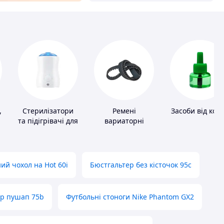
,
Стерилізатори
Ремені
Засоби від ком
та підігрівачі для
вариаторні
дитячого
харчування
ий чохол на Hot 60i
Бюстгальтер без кісточок 95с
ер пушап 75b
Футбольні стоноги Nike Phantom GX2