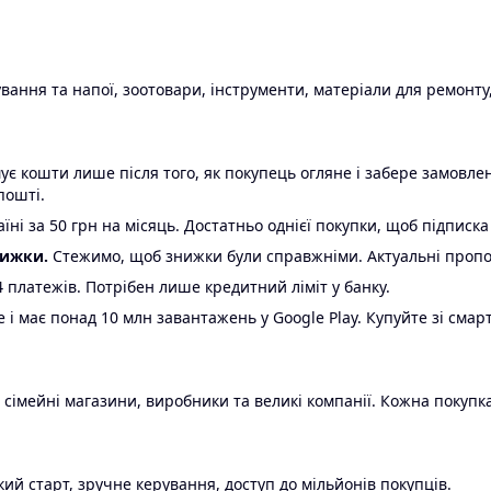
ання та напої, зоотовари, інструменти, матеріали для ремонту,
є кошти лише після того, як покупець огляне і забере замовл
пошті.
ні за 50 грн на місяць. Достатньо однієї покупки, щоб підписка
нижки.
Стежимо, щоб знижки були справжніми. Актуальні пропози
24 платежів. Потрібен лише кредитний ліміт у банку.
e і має понад 10 млн завантажень у Google Play. Купуйте зі смар
 сімейні магазини, виробники та великі компанії. Кожна покупка
ий старт, зручне керування, доступ до мільйонів покупців.