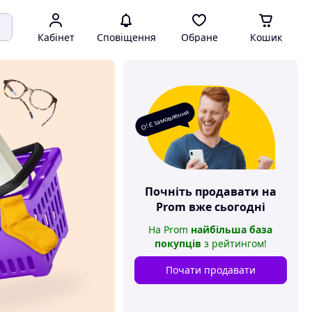
Кабінет
Сповіщення
Обране
Кошик
О! Є замовлення
Почніть продавати на
Prom
вже сьогодні
На
Prom
найбільша база
покупців
з рейтингом
!
Почати продавати