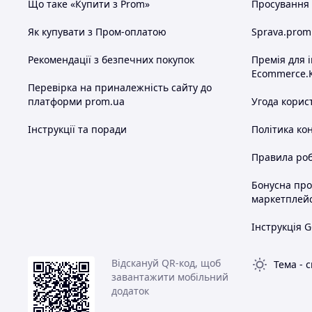
Що таке «Купити з Prom»
Просування в
Як купувати з Пром-оплатою
Sprava.prom
Рекомендації з безпечних покупок
Премія для 
Ecommerce.
Перевірка на приналежність сайту до
платформи prom.ua
Угода корис
Інструкції та поради
Політика ко
Правила роб
Бонусна пр
маркетплей
Інструкція G
Відскануй QR-код, щоб
Тема
-
с
завантажити мобільний
додаток