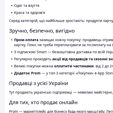
Одяг та взуття
Краса та здоров'я
Серед категорій, що найбільше зростають: продукти харчув
Зручно, безпечно, вигідно
Пром-оплата
захищає кожну покупку: продавець отриму
картку. Плюс не треба переплачувати за післяплату на 
З підпискою Smart — безкоштовна доставка по всій Украї
Регулярно проходять
акції від продавців та сезонні з
Великі покупки можна
оплатити частинами
: від 2 до 
Додаток Prom
— у топ-3 категорії «Покупки» в App Stor
Продавці з усієї України
Тут продають українські підприємці — невеликі майстерні,
Для тих, хто продає онлайн
Prom — маркетплейс для бізнесу будь-якого масштабу. Легк