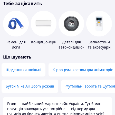
Тебе зацікавить
Ремені для
Кондиціонери
Деталі для
Запчастини
йоги
автокондиціонерів
та аксесуари
для побутових
Що шукають
кондиціонерів
Щоденники шкільні
K-pop румі костюм для аніматорів
Бутси Nike Air Zoom рожеві
Футбольні ворота та футбо
Prom — найбільший маркетплейс України. Тут 6 млн
покупців знаходять усе потрібне — від корму для
цуциків до бронежилетів. А 60 тис. підприємців з усієї