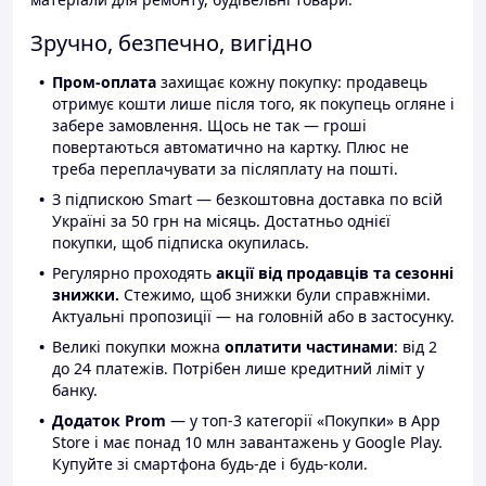
Зручно, безпечно, вигідно
Пром-оплата
захищає кожну покупку: продавець
отримує кошти лише після того, як покупець огляне і
забере замовлення. Щось не так — гроші
повертаються автоматично на картку. Плюс не
треба переплачувати за післяплату на пошті.
З підпискою Smart — безкоштовна доставка по всій
Україні за 50 грн на місяць. Достатньо однієї
покупки, щоб підписка окупилась.
Регулярно проходять
акції від продавців та сезонні
знижки.
Стежимо, щоб знижки були справжніми.
Актуальні пропозиції — на головній або в застосунку.
Великі покупки можна
оплатити частинами
: від 2
до 24 платежів. Потрібен лише кредитний ліміт у
банку.
Додаток Prom
— у топ-3 категорії «Покупки» в App
Store і має понад 10 млн завантажень у Google Play.
Купуйте зі смартфона будь-де і будь-коли.