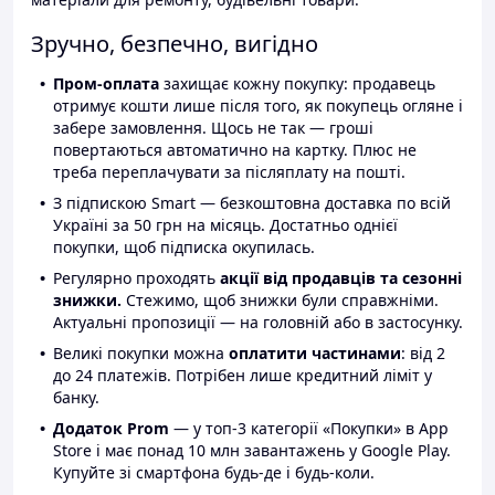
Зручно, безпечно, вигідно
Пром-оплата
захищає кожну покупку: продавець
отримує кошти лише після того, як покупець огляне і
забере замовлення. Щось не так — гроші
повертаються автоматично на картку. Плюс не
треба переплачувати за післяплату на пошті.
З підпискою Smart — безкоштовна доставка по всій
Україні за 50 грн на місяць. Достатньо однієї
покупки, щоб підписка окупилась.
Регулярно проходять
акції від продавців та сезонні
знижки.
Стежимо, щоб знижки були справжніми.
Актуальні пропозиції — на головній або в застосунку.
Великі покупки можна
оплатити частинами
: від 2
до 24 платежів. Потрібен лише кредитний ліміт у
банку.
Додаток Prom
— у топ-3 категорії «Покупки» в App
Store і має понад 10 млн завантажень у Google Play.
Купуйте зі смартфона будь-де і будь-коли.