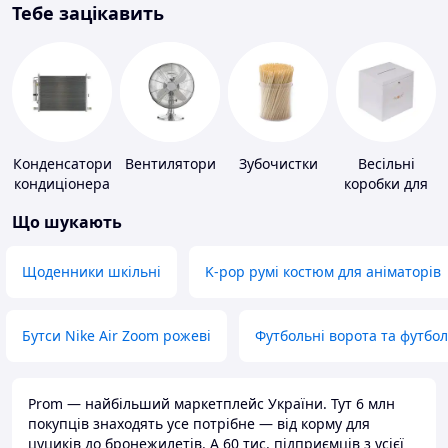
Тебе зацікавить
Конденсатори
Вентилятори
Зубочистки
Весільні
кондиціонера
коробки для
грошей
Що шукають
Щоденники шкільні
K-pop румі костюм для аніматорів
Бутси Nike Air Zoom рожеві
Футбольні ворота та футбо
Prom — найбільший маркетплейс України. Тут 6 млн
покупців знаходять усе потрібне — від корму для
цуциків до бронежилетів. А 60 тис. підприємців з усієї