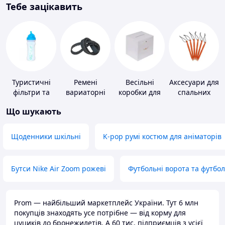
Тебе зацікавить
Туристичні
Ремені
Весільні
Аксесуари для
фільтри та
вариаторні
коробки для
спальних
пігулки для
грошей
мішків,
Що шукають
питної води
карематів та
наметів
Щоденники шкільні
K-pop румі костюм для аніматорів
Бутси Nike Air Zoom рожеві
Футбольні ворота та футбо
Prom — найбільший маркетплейс України. Тут 6 млн
покупців знаходять усе потрібне — від корму для
цуциків до бронежилетів. А 60 тис. підприємців з усієї