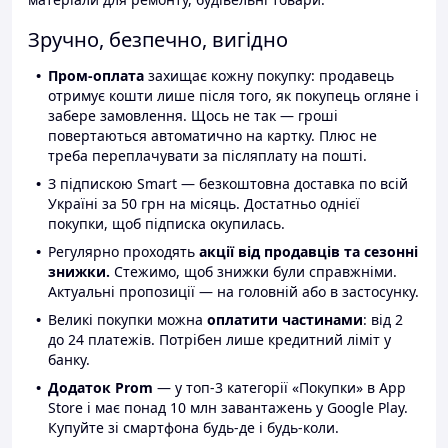
Зручно, безпечно, вигідно
Пром-оплата
захищає кожну покупку: продавець
отримує кошти лише після того, як покупець огляне і
забере замовлення. Щось не так — гроші
повертаються автоматично на картку. Плюс не
треба переплачувати за післяплату на пошті.
З підпискою Smart — безкоштовна доставка по всій
Україні за 50 грн на місяць. Достатньо однієї
покупки, щоб підписка окупилась.
Регулярно проходять
акції від продавців та сезонні
знижки.
Стежимо, щоб знижки були справжніми.
Актуальні пропозиції — на головній або в застосунку.
Великі покупки можна
оплатити частинами
: від 2
до 24 платежів. Потрібен лише кредитний ліміт у
банку.
Додаток Prom
— у топ-3 категорії «Покупки» в App
Store і має понад 10 млн завантажень у Google Play.
Купуйте зі смартфона будь-де і будь-коли.