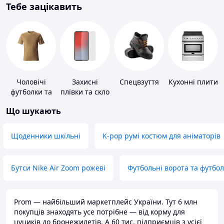
Тебе зацікавить
Чоловічі
Захисні
Спецвзуття
Кухонні плити
футболки та
плівки та скло
майки
для
Що шукають
портативних
пристроїв
Щоденники шкільні
K-pop румі костюм для аніматорів
Бутси Nike Air Zoom рожеві
Футбольні ворота та футбо
Prom — найбільший маркетплейс України. Тут 6 млн
покупців знаходять усе потрібне — від корму для
цуциків до бронежилетів. А 60 тис. підприємців з усієї