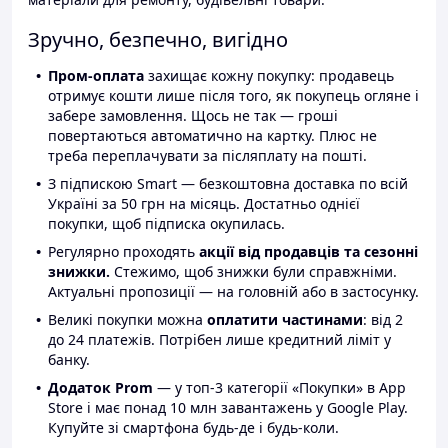
Зручно, безпечно, вигідно
Пром-оплата
захищає кожну покупку: продавець
отримує кошти лише після того, як покупець огляне і
забере замовлення. Щось не так — гроші
повертаються автоматично на картку. Плюс не
треба переплачувати за післяплату на пошті.
З підпискою Smart — безкоштовна доставка по всій
Україні за 50 грн на місяць. Достатньо однієї
покупки, щоб підписка окупилась.
Регулярно проходять
акції від продавців та сезонні
знижки.
Стежимо, щоб знижки були справжніми.
Актуальні пропозиції — на головній або в застосунку.
Великі покупки можна
оплатити частинами
: від 2
до 24 платежів. Потрібен лише кредитний ліміт у
банку.
Додаток Prom
— у топ-3 категорії «Покупки» в App
Store і має понад 10 млн завантажень у Google Play.
Купуйте зі смартфона будь-де і будь-коли.